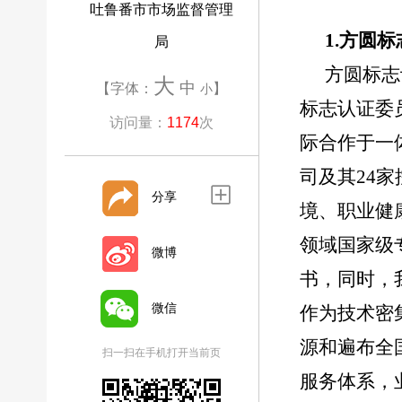
吐鲁番市市场监督管理
1.方圆
局
方圆标志
大
中
【字体：
】
小
标志认证委
访问量：
1174
次
际合作于一
司及其24
分享
境、职业健
领域国家级
微博
书，同时，
微信
作为技术密
源和遍布全
扫一扫在手机打开当前页
服务体系，