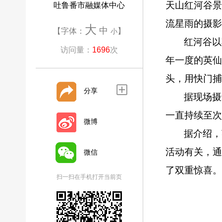
天山红河谷
吐鲁番市融媒体中心
流星雨的摄影
大
中
【字体：
】
小
红河谷以
访问量：
1696
次
年一度的英仙
头，用快门捕
分享
据现场摄
一直持续至次
微博
据介绍，
活动有关，
微信
了双重惊喜。
扫一扫在手机打开当前页