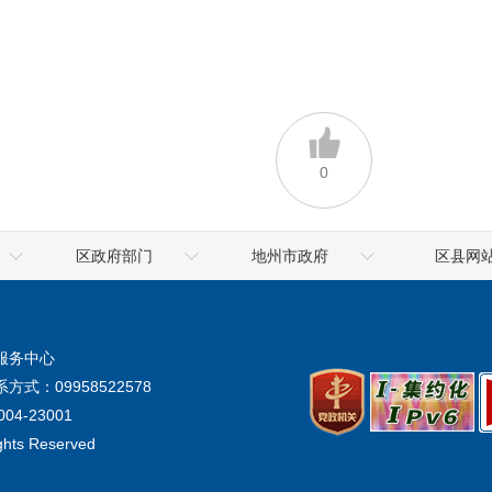
0
区政府部门
地州市政府
区县网
乌鲁木齐海关
喀什地区
高昌区政
地震局
克拉玛依市
鄯善县政
服务中心
气象局
阿勒泰地区
托克逊县政
方式：09958522578
生态环境厅
阿克苏地区
04-23001
ights Reserved
统计局
塔城地区
市场监督管理局
吐鲁番市