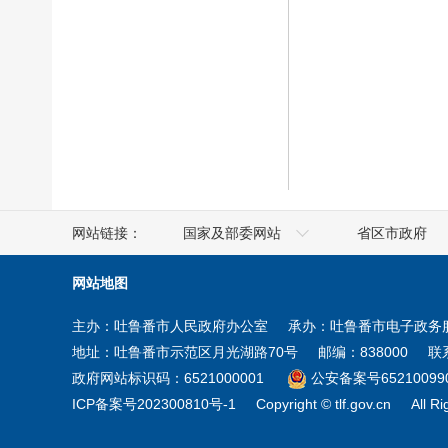
网站链接：
国家及部委网站
省区市政府
人社部
澳门
网站地图
工业和信息化部
香港
主办：吐鲁番市人民政府办公室
承办：吐鲁番市电子政务
商务部
台湾
地址：吐鲁番市示范区月光湖路70号
邮编：838000
联系
住房和城乡建设部
新疆
政府网站标识码：6521000001
公安备案号652100990
ICP备案号202300810号-1
Copyright © tlf.gov.cn
All R
教育部
宁夏
交通运输部
青海