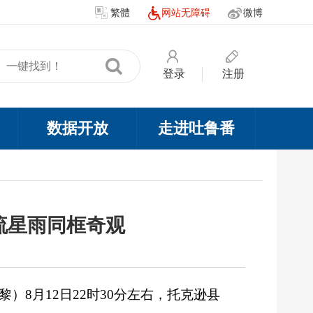
繁體
网站无障碍
微博
登录
注册
数据开放
走进吐鲁番
流星雨同框奇观
）8月12日22时30分左右，托克逊县