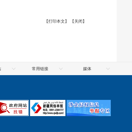
【打印本文】
【关闭】
站
常用链接
媒体
府网
吐鲁番市公共资源交易网
吐鲁番网
府网
信用中国（新疆·吐鲁番）
火焰山网
府网
天山网
新华网