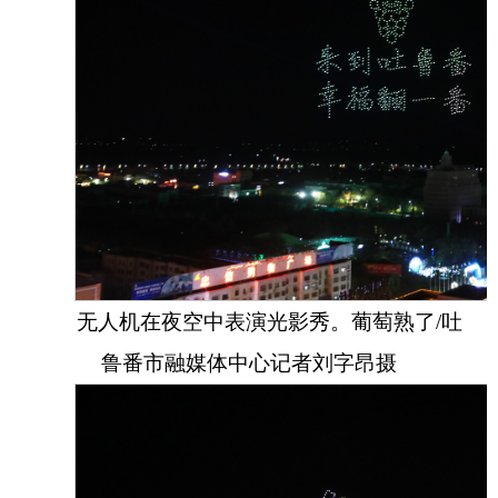
无人机在夜空中表演光影秀。葡萄熟了/吐
鲁番市融媒体中心记者刘字昂摄