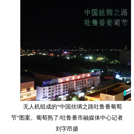
无人机组成的“中国丝绸之路吐鲁番葡萄
节”图案。葡萄熟了/吐鲁番市融媒体中心记者
刘字昂摄