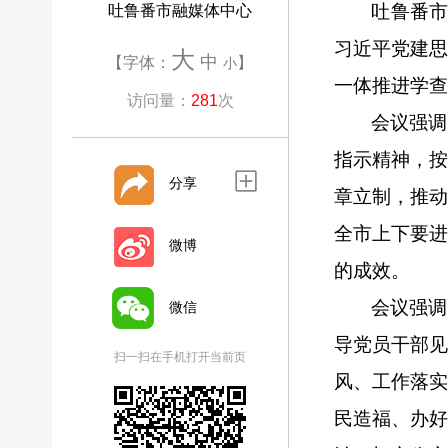
吐鲁番
吐鲁番市融媒体中心
习近平党建
大
中
【字体：
】
小
一体推进学查
访问量：
281
次
会议强调
指示精神，
分享
章立制，推
全市上下要
微博
的成效。
会议强调
微信
导党员干部见
扫一扫在手机打开当前页
风、工作落
民造福、办好