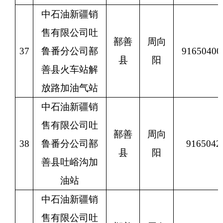
中石油新疆销
售有限公司吐
鄯善
周向
37
鲁番分公司鄯
9165040
县
阳
善县火车站解
放路加油气站
中石油新疆销
售有限公司吐
鄯善
周向
38
鲁番分公司鄯
9165042
县
阳
善县吐峪沟加
油站
中石油新疆销
售有限公司吐