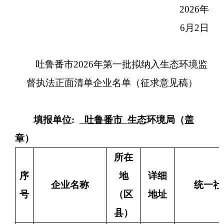
202
6
年
6
月
2
日
吐鲁番市
2026年第一批拟纳入生态环境监
督执法正面清单企业名单
（征求意见稿）
填报单位
:
吐鲁番市
生态环境局（盖
章）
所在
序
地
详细
企业名称
统一社
号
（
区
地址
县
）