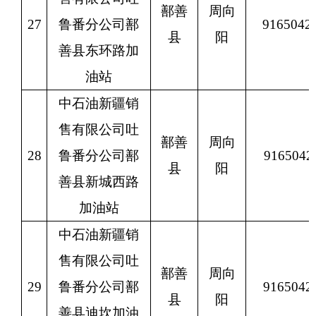
鄯善
周向
27
鲁番分公司鄯
9165042
县
阳
善县东环路加
油站
中石油新疆销
售有限公司吐
鄯善
周向
28
鲁番分公司鄯
9165042
县
阳
善县新城西路
加油站
中石油新疆销
售有限公司吐
鄯善
周向
29
鲁番分公司鄯
9165042
县
阳
善县迪坎加油