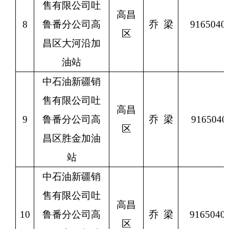
售有限公司吐
高昌
8
鲁番分公司高
乔
梁
9165040
区
昌区大河沿加
油站
中石油新疆销
售有限公司吐
高昌
9
鲁番分公司高
乔
梁
9165040
区
昌区胜金加油
站
中石油新疆销
售有限公司吐
高昌
10
鲁番分公司高
乔
梁
9165040
区