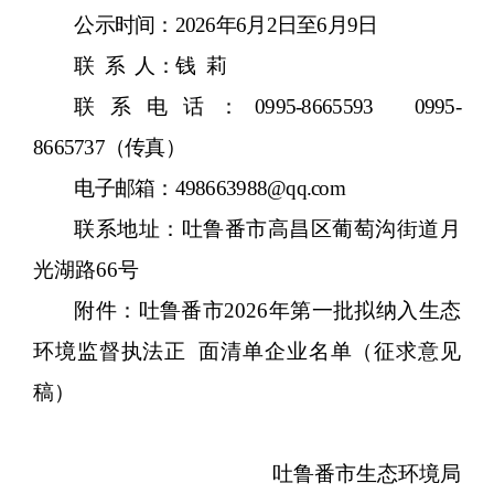
公示时间：
2026
年
6
月
2
日至
6
月
9
日
联
系
人：
钱
莉
联系电话
：
0995-8665593 0995-
8665737
（传真）
电子邮箱：
498663988@qq.com
联系地址：吐鲁番市高昌区葡萄沟街道月
光湖路
66
号
附件：
吐鲁番
市
202
6
年
第一批
拟纳入
生态
环境监督执法正
面清单企业名单（征求意见
稿）
吐鲁番
市生态环境局