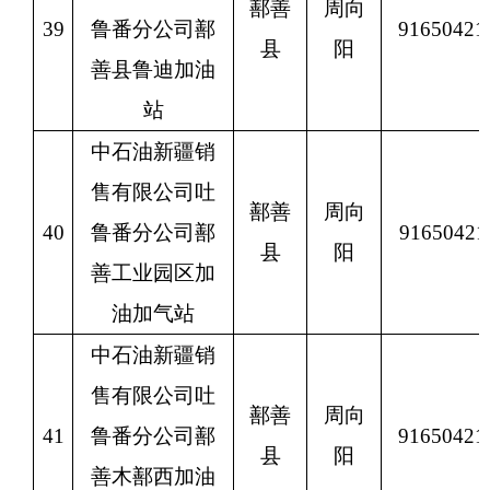
鄯善
周向
39
鲁番分公司鄯
9165042
县
阳
善县鲁迪加油
站
中石油新疆销
售有限公司吐
鄯善
周向
40
鲁番分公司鄯
9165042
县
阳
善工业园区加
油加气站
中石油新疆销
售有限公司吐
鄯善
周向
41
鲁番分公司鄯
9165042
县
阳
善木鄯西加油