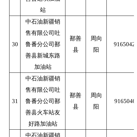
站
中石油新疆销
售有限公司吐
鄯善
周向
30
鲁番分公司鄯
9165042
县
阳
善县新城东路
加油站
中石油新疆销
售有限公司吐
鄯善
周向
31
鲁番分公司鄯
9165040
县
阳
善县火车站友
好路加油站
中石油新疆销