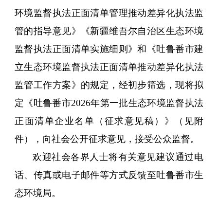
环境监督执法正面清单管理推动差异化执法监
管的指导意见》《新疆维吾尔自治区生态环境
监督执法正面清单实施细则》
和
《吐鲁番市建
立生态环境监督
执法正面清单推动差异化执法
监管工作方案》
的规定
，
经
初步
筛选，
现
将
拟
定《
吐鲁番
市
202
6
年
第一批
生态环境监督执法
正面清单企业名单（征求意见稿）》（见附
件），
向社会公开征求意见
，
接受公众监督。
欢迎社会各界人士将有关意见建议通过电
话
、
传真
或电子邮件等方式反馈至
吐鲁番市生
态环境局。