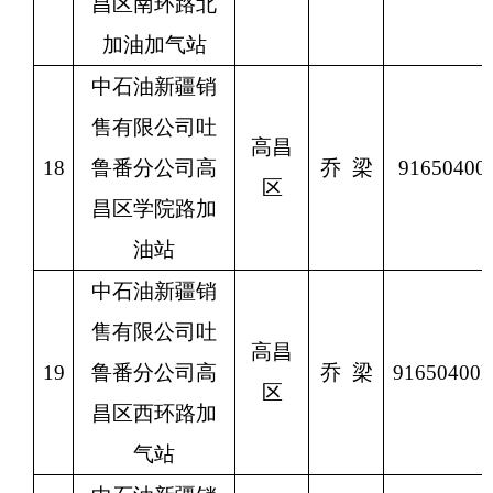
昌区南环路北
加油加气站
中石油新疆销
售有限公司吐
高昌
18
鲁番分公司高
乔
梁
9165040
区
昌区学院路加
油站
中石油新疆销
售有限公司吐
高昌
19
鲁番分公司高
乔
梁
9165040
区
昌区西环路加
气站