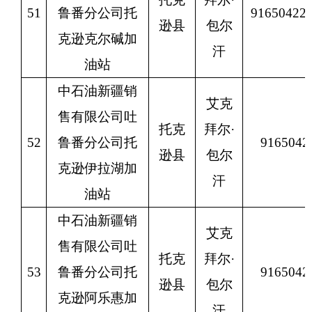
51
鲁番分公司托
9165042
逊县
包尔
克逊克尔碱加
汗
油站
中石油新疆销
艾克
售有限公司吐
托克
拜尔
·
52
鲁番分公司托
9165042
逊县
包尔
克逊伊拉湖加
汗
油站
中石油新疆销
艾克
售有限公司吐
托克
拜尔
·
53
鲁番分公司托
9165042
逊县
包尔
克逊阿乐惠加
汗