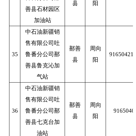
县
阳
善县石材园区
加油站
中石油新疆销
售有限公司吐
鄯善
周向
35
鲁番分公司鄯
9165042
县
阳
善县鲁克沁加
气站
中石油新疆销
售有限公司吐
鄯善
周向
36
鲁番分公司鄯
9165040
县
阳
善县七克台加
油站