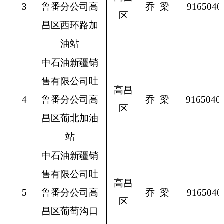
3
鲁番分公司高
乔
梁
9165040
区
昌区西环路加
油站
中石油新疆销
售有限公司吐
高昌
4
鲁番分公司高
乔
梁
9165040
区
昌区葡北加油
站
中石油新疆销
售有限公司吐
高昌
5
鲁番分公司高
乔
梁
9165040
区
昌区葡萄沟口