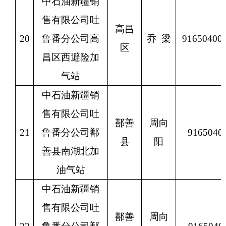
中石油新疆销
售有限公司吐
高昌
20
鲁番分公司高
乔
梁
9165040
区
昌区西避险加
气站
中石油新疆销
售有限公司吐
鄯善
周向
21
鲁番分公司鄯
9165040
县
阳
善县南湖北加
油气站
中石油新疆销
售有限公司吐
鄯善
周向