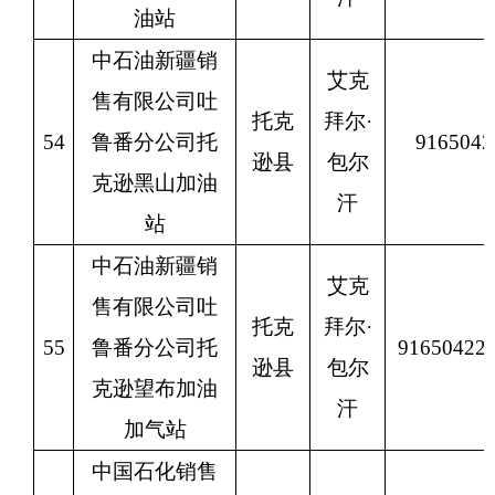
油站
中石油新疆销
艾克
售有限公司吐
托克
拜尔
·
54
鲁番分公司托
9165042
逊县
包尔
克逊黑山加油
汗
站
中石油新疆销
艾克
售有限公司吐
托克
拜尔
·
55
鲁番分公司托
9165042
逊县
包尔
克逊望布加油
汗
加气站
中国石化销售