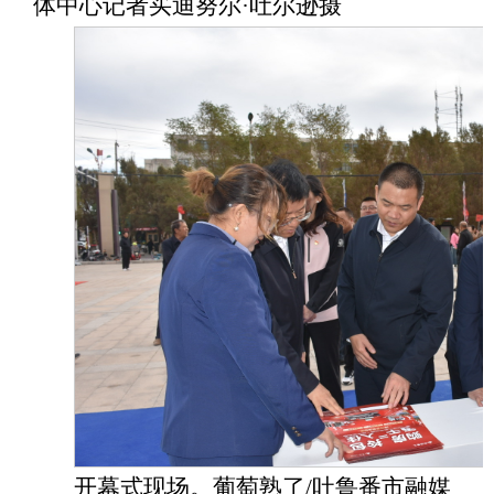
体中心记者买迪努尔·吐尔逊摄
开幕式现场。葡萄熟了
/吐鲁番市融媒