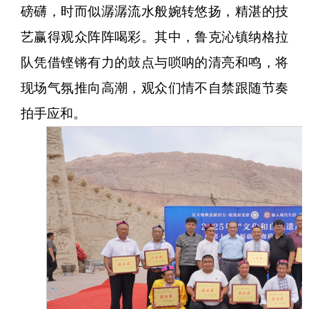
磅礴，时而似潺潺流水般婉转悠扬，精湛的技
艺赢得观众阵阵喝彩。其中，鲁克沁镇纳格拉
队凭借铿锵有力的鼓点与唢呐的清亮和鸣，将
现场气氛推向高潮，观众们情不自禁跟随节奏
拍手应和。