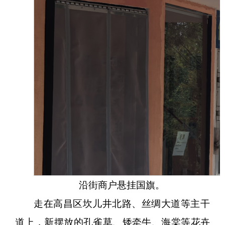
沿街商户悬挂国旗。
走在高昌区坎儿井北路、丝绸大道等主干
道上，新摆放的孔雀草、矮牵牛、海棠等花卉