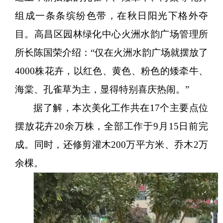
组成一条条缤纷色带，在秋日阳光下格外夺
目。
高昌区园林绿化中心火洲水韵广场管理所
所长陈国荣介绍：
“仅在火洲水韵广场就摆放了
4000株花卉，以红色、黄色、粉色的矮牵牛、
海棠、孔雀草为主，显得特别喜庆热闹。”
据了解，本次美化工作共在
17个主要点位
摆放花卉20余万株，全部工作于9月15日前完
成。同时，还修剪灌木200万平方米、乔木2万
余棵。