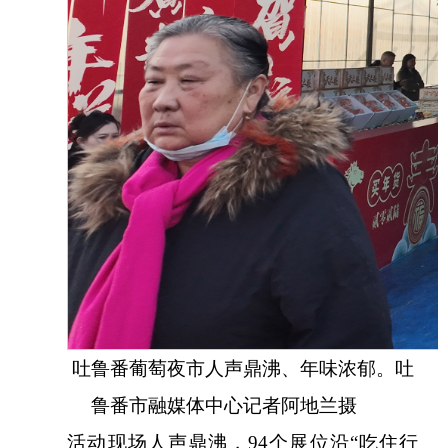
吐鲁番葡萄夜市人声鼎沸、年味浓郁。吐
鲁番市融媒体中心
记者
阿地兰
摄
活动现场人声鼎沸，
94个展位沿“吃住行