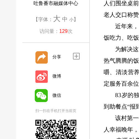
人们围坐桌
吐鲁番市融媒体中心
老人交口称赞
大
中
【字体：
】
小
近年来，
访问量：
129
次
饭吃力、吃饭
为解决这
分享
热气腾腾的
嚼、清淡营
微博
定服务百余位
83岁的
微信
到助餐点“报
扫一扫在手机打开当前页
该村第一
人幸福晚年，