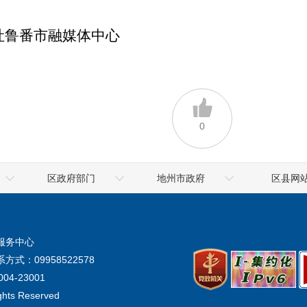
吐鲁番市融媒体中心
0
区政府部门
地州市政府
区县网
乌鲁木齐海关
喀什地区
高昌区政
地震局
克拉玛依市
鄯善县政
服务中心
气象局
阿勒泰地区
托克逊县政
方式：09958522578
生态环境厅
阿克苏地区
04-23001
ights Reserved
统计局
塔城地区