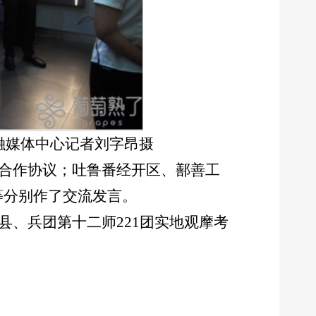
融媒体中心记者
刘字昂
摄
建合作协议；吐鲁番经开区、鄯善工
等分别作了交流发言。
县、兵团第十二师221团实地观摩考