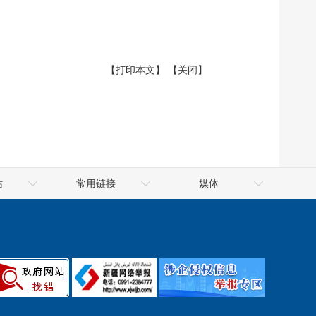
【打印本文】
【关闭】
站
常用链接
媒体
府网
吐鲁番市公共资源交易网
吐鲁番网
府网
信用中国（新疆·吐鲁番）
火焰山网
府网
天山网
新华网