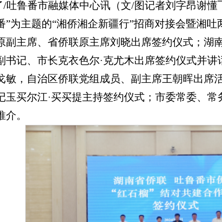
了
/吐鲁番市融媒体中心讯（文/图记者刘字昂谢懂飞
吐鲁番”为主题的“湘侨湘企新疆行”招商对接会暨湘
原副主席、省侨联原主席刘晓出席签约仪式；湖
副书记、市长克衣色尔·克尤木出席签约仪式并讲
戈敏，自治区侨联党组成员、副主席王朝晖出席
记玉买尔江·买买提主持签约仪式；市委常委、常
推介。