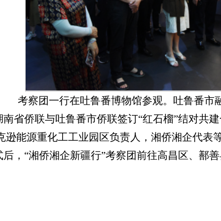
考察团一行在吐鲁番博物馆参观。吐鲁番市
湖南省侨联与吐鲁番市侨联签订
“红石榴”结对共
克逊能源重化工工业园区负责人，湘侨湘企代表
式后，
“湘侨湘企新疆行”考察团前往高昌区、鄯善