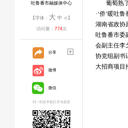
葡萄熟
吐鲁番市融媒体中心
·‘侨’暖
大
中
【字体：
】
小
湖南省政协
访问量：
774
次
吐鲁番市委
会副主任李
分享
协党组副书
大招商项目
微博
微信
扫一扫在手机打开当前页