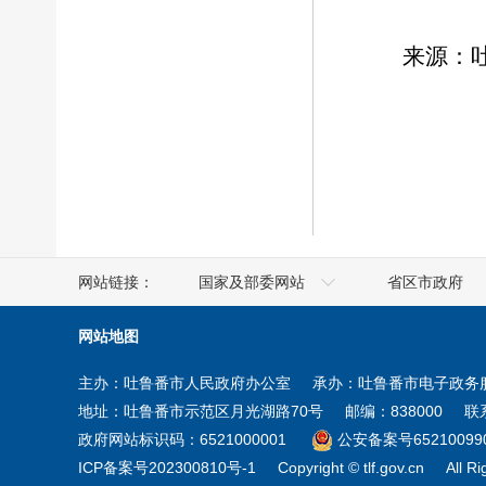
来源：
网站链接：
国家及部委网站
省区市政府
人社部
澳门
网站地图
工业和信息化部
香港
主办：吐鲁番市人民政府办公室
承办：吐鲁番市电子政务
商务部
台湾
地址：吐鲁番市示范区月光湖路70号
邮编：838000
联系
住房和城乡建设部
新疆
政府网站标识码：6521000001
公安备案号652100990
ICP备案号202300810号-1
Copyright © tlf.gov.cn
All R
教育部
宁夏