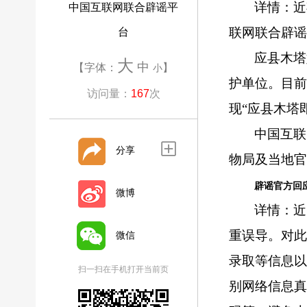
详情：近
中国互联网联合辟谣平
联网联合辟谣
台
应县木塔
大
中
【字体：
】
小
护单位。目
访问量：
167
次
现“应县木塔
中国互联
分享
物局及当地官
辟谣官方回应
微博
详情：近
重误导。对
微信
录取等信息
扫一扫在手机打开当前页
别网络信息