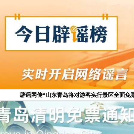
辟
谣
网传
“山东青岛将对游客实行景区全面免