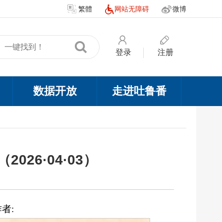
繁體
网站无障碍
微博
登录
注册
数据开放
走进吐鲁番
26·04·03）
作者: