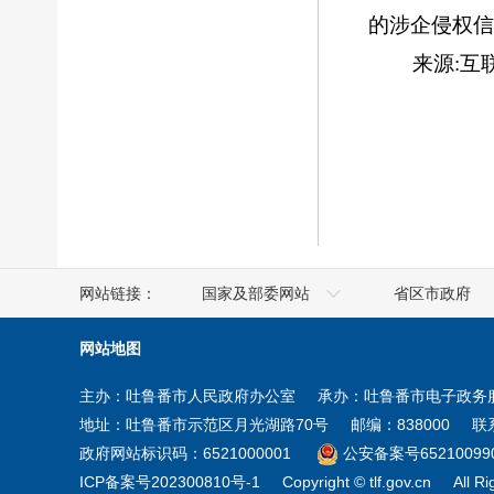
的涉企侵权信
来源:互联
网站链接：
国家及部委网站
省区市政府
人社部
澳门
网站地图
工业和信息化部
香港
主办：吐鲁番市人民政府办公室
承办：吐鲁番市电子政务
商务部
台湾
地址：吐鲁番市示范区月光湖路70号
邮编：838000
联系
住房和城乡建设部
新疆
政府网站标识码：6521000001
公安备案号652100990
ICP备案号202300810号-1
Copyright © tlf.gov.cn
All R
教育部
宁夏