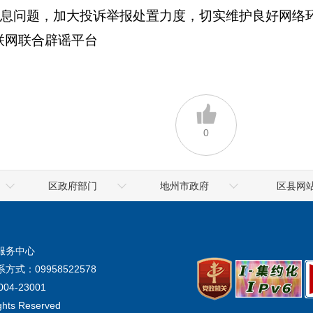
息问题，加大投诉举报处置力度，切实维护良好网络环
网联合辟谣平台
0
区政府部门
地州市政府
区县网
乌鲁木齐海关
喀什地区
高昌区政
地震局
克拉玛依市
鄯善县政
服务中心
气象局
阿勒泰地区
托克逊县政
方式：09958522578
生态环境厅
阿克苏地区
04-23001
ights Reserved
统计局
塔城地区