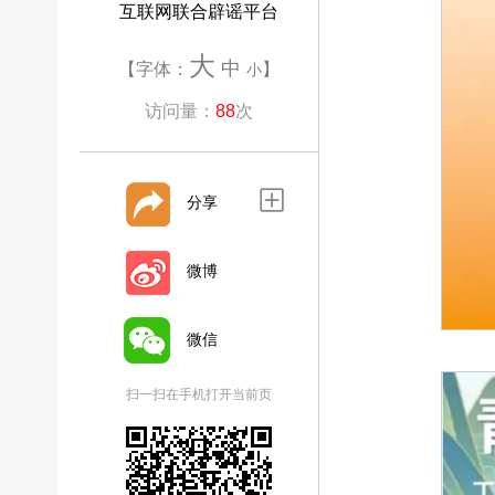
互联网联合辟谣平台
大
中
【字体：
】
小
访问量：
88
次
分享
微博
微信
扫一扫在手机打开当前页