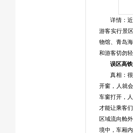
详情：
游客实行景区
物馆、青岛海
和游客切勿轻
误
区
高铁
真相：
开窗，人就会
车窗打开，
才能让乘客
区域流向舱外
境中，车厢