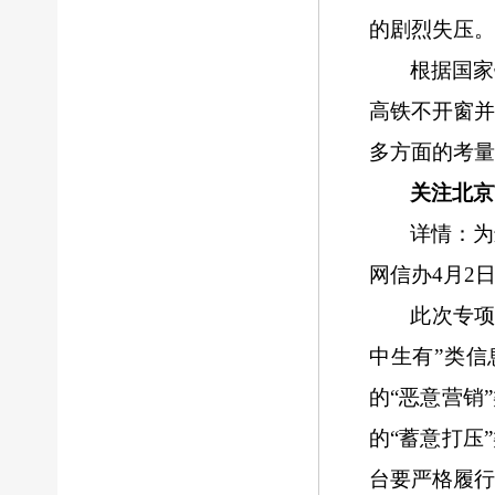
的剧烈失压。
根据国家
高铁不开窗
多方面的考量
关
注
北京
详情：为
网信办
4月2
此次专
中生有”类
的“恶意营销
的“蓄意打压
台要严格履