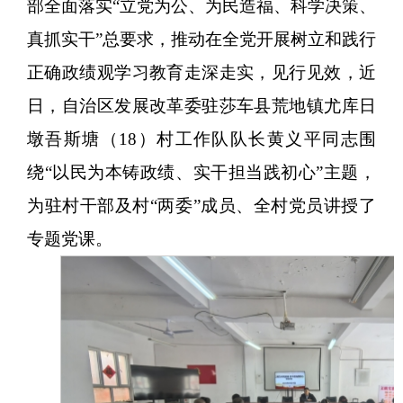
部全面落实
“
立党为公、为民造福、科学决策、
真抓实干
”
总要求，推动在全党开展树立和践行
正确政绩观学习教育走深走实，见行见效，近
日，自治区发展改革委驻莎车县荒地镇尤库日
墩吾斯塘（
18
）村工作队队长黄义平同志围
绕
“
以民为本铸政绩、实干担当践初心
”
主题，
为驻村干部及村
“
两委
”
成员、全村党员讲授了
专题党课。