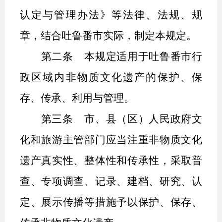
认定与管理办法》等法律、法规、规
章
，
结合吐鲁番市实际，
制定本
规定
。
第二条
本规定适用于吐鲁番市行
政区域内非物质文化遗产的保护、保
存、传承、利用与管理。
第三条
市、县（区）
人民政府
文
化和旅游主管部门
应当
注重
非物质文化
遗产真实性、整体性和传承性，
采取
普
查、专项调查、
记录、建档、研究
、认
定
、
展示传播
等
措施予以保护
、保存、