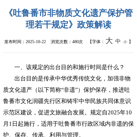
《吐鲁番市非物质文化遗产保护管
统计信息
理若干规定》政策解读
总结报告
大
中
发布时间：
2025-10-22
浏览次数：
480次
【字体：
】
小
人事管理
人事任免
一、该规定的出台目的和施行时间是什么？
招录招聘
出台目的是传承中华优秀传统文化，加强非物
质文化遗产（以下简称
“非遗”）保护保存，推进吐
国务院文件
鲁番市文化润疆先行区和铸牢中华民族共同体意识
自治区文件
示范区建设，促进文旅融合发展。规定自2025年10
政策法规
月1日起施行，适用于吐鲁番市行政区域内非遗的保
护、保存、传承、利用与管理。
政府规章