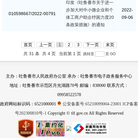
印发《吐鲁番市关于进一
步加大对中小微企业和个
2022-
010598667/2022-00791
体工商户助企纾困力度20
09-06
条政策措施》的通知
首页
上一页
1
2
3
下一页
末页
共 31 条
共 4 页
当前第 1 页
跳转至
页
GO
主办：吐鲁番市人民政府办公室 承办：吐鲁番市电子政务服务中心
地址：吐鲁番市示范区月光湖路70号 邮编：838000 联系方式：
09958522578
政府网站标识码：6521000001
公安备案号:65210099004-23001
ICP备案
号202300810号-1
Copyright © tlf.gov.cn All Rights Reserved