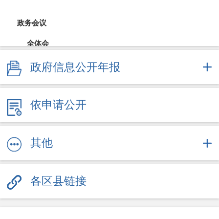
政务会议
全体会
政府信息公开年报
常务会
财政公开
依申请公开
财政预决算
直达资金
其他
采购招投标
各区县链接
重大决策
规划计划