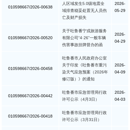
人区域发生5.0级地震全
2026-
010598667/2026-00638
消防救援
域排查稳妥处置无人员伤
05-29
亡及财产损失
重大建设项目批准和实施
关于吐鲁番宁戎旅游服务
2026-
010598667/2026-00520
有限公司“4·26”一般车辆
公共资源交易和配置
04-29
伤害事故挂牌督办的函
社会公益事业建设
吐鲁番市人民政府办公室
关于印发《吐鲁番市重污
2026-
行政执法（事前公示）
010598667/2026-00458
染天气应急预案（2026年
04-09
修订版）》的通知
行政执法（事后公布）
吐鲁番市应急管理局行政
2026-
010598667/2026-00442
许可公示（4月3日）
04-03
吐鲁番市应急管理局行政
010598667/2026-00418
许可公示（3月31日）