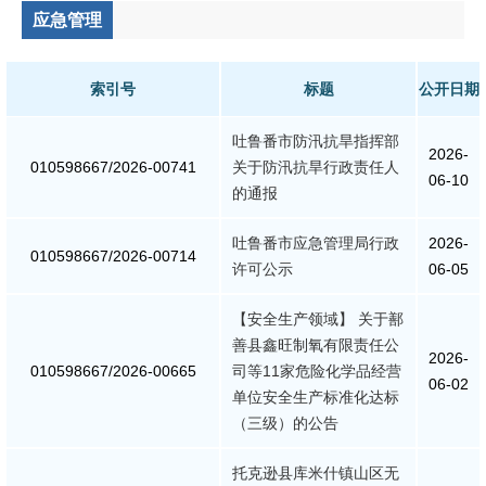
应急管理
公共监管
食药安全
索引号
标题
公开日期
生态环境
吐鲁番市防汛抗旱指挥部
2026-
010598667/2026-00741
关于防汛抗旱行政责任人
06-10
生产安全
的通报
价格和收费
吐鲁番市应急管理局行政
2026-
010598667/2026-00714
许可公示
06-05
质量监督
【安全生产领域】 关于鄯
善县鑫旺制氧有限责任公
自然资源
2026-
010598667/2026-00665
司等11家危险化学品经营
06-02
单位安全生产标准化达标
市场监管
（三级）的公告
应急管理
托克逊县库米什镇山区无