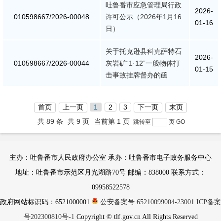
吐鲁番市应急管理局行政
2026-
010598667/2026-00048
许可公示（2026年1月16
01-16
日）
关于托克逊县科克萨特石
2026-
010598667/2026-00044
灰岩矿“1·12”一般物体打
01-15
击事故挂牌督办的函
首页
上一页
1
2
3
下一页
末页
共 89 条
共 9 页
当前第 1 页
跳转至
页
GO
主办：吐鲁番市人民政府办公室 承办：吐鲁番市电子政务服务中心
地址：吐鲁番市示范区月光湖路70号 邮编：838000 联系方式：
09958522578
政府网站标识码：6521000001
公安备案号:65210099004-23001
ICP备案
号202300810号-1
Copyright © tlf.gov.cn All Rights Reserved