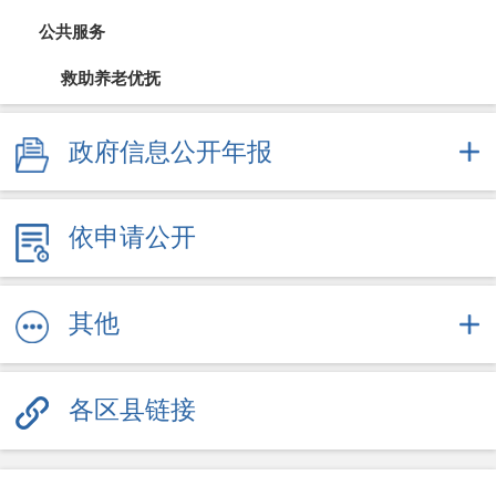
公共服务
救助养老优抚
教育信息
政府信息公开年报
医疗卫生（疫情防控）
依申请公开
文体旅游
社会保障
其他
劳动就业
各区县链接
其他服务信息
公共企事业信息