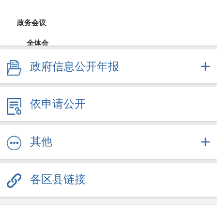
政务会议
全体会
政府信息公开年报
常务会
财政公开
依申请公开
财政预决算
直达资金
其他
采购招投标
各区县链接
重大决策
规划计划