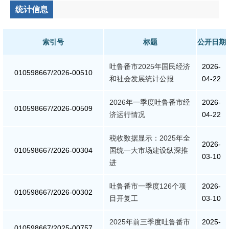
统计信息
统计信息
索引号
标题
公开日期
总结报告
吐鲁番市2025年国民经济
2026-
010598667/2026-00510
人事管理
和社会发展统计公报
04-22
人事任免
2026年一季度吐鲁番市经
2026-
010598667/2026-00509
济运行情况
04-22
招录招聘
税收数据显示：2025年全
2026-
010598667/2026-00304
国统一大市场建设纵深推
国务院文件
03-10
进
自治区文件
吐鲁番市一季度126个项
2026-
010598667/2026-00302
目开复工
03-10
政策法规
2025年前三季度吐鲁番市
2025-
政府规章
010598667/2025-00757