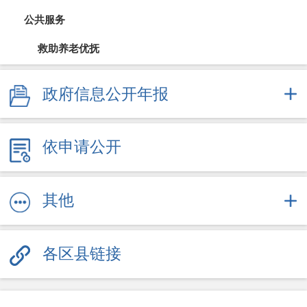
公共服务
救助养老优抚
教育信息
政府信息公开年报
医疗卫生（疫情防控）
依申请公开
文体旅游
社会保障
其他
劳动就业
各区县链接
其他服务信息
公共企事业信息