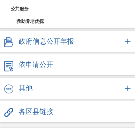
公共服务
救助养老优抚
教育信息
政府信息公开年报
医疗卫生（疫情防控）
依申请公开
文体旅游
社会保障
其他
劳动就业
各区县链接
其他服务信息
公共企事业信息