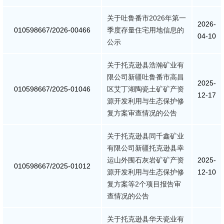
消防救援
关于吐鲁番市2026年第一
2026-
010598667/2026-00466
季度存量住宅用地信息的
04-10
重大建设项目批准和实施
公示
关于托克逊县浩瀚矿业有
公共资源交易和配置
限公司新疆吐鲁番市高昌
2025-
010598667/2025-01046
区艾丁湖陶瓷土矿矿产资
社会公益事业建设
12-17
源开发利用与生态保护修
复方案审查情况的公告
行政执法（事前公示）
关于托克逊县同千鑫矿业
行政执法（事后公布）
有限公司新疆托克逊县幸
运山外围石灰岩矿矿产资
2025-
010598667/2025-01012
源开发利用与生态保护修
12-10
复方案等2个项目报告审
查情况的公告
关于托克逊县华天瓷业有