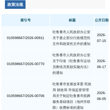
政策法规
统计信息
索引号
标题
公开日期
总结报告
吐鲁番市人民政府办公室
2026-
人事管理
010598667/2026-00911
关于废止部分行政规范性
07-15
文件和政策性文件的通知
人事任免
吐鲁番市人民政府办公室
招录招聘
关于印发《吐鲁番市运动
2026-
010598667/2026-00770
员教练员奖励实施办法》
06-17
的通知
国务院文件
吐鲁番市发展改革委 民政
自治区文件
局 财政局 市场监督管理
2026-
010598667/2026-00706
局关于制定吐鲁番市殡葬
政策法规
06-05
服务基础项目（地州市权
限）收费标准的通知
政府规章