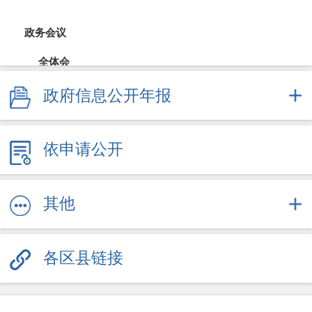
政务会议
全体会
政府信息公开年报
常务会
财政公开
依申请公开
财政预决算
直达资金
其他
采购招投标
各区县链接
重大决策
规划计划