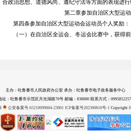
合政治思想、道德风尚、遵纪守法等方面的表现进行
第
二
章
参加自治区大型运动
第四条
参加自治区大型运动会运动员个人奖励：
（
一
）
在自治区全运会、冬运会比赛中
，获得
2
万元、
1
万元、
0.5
万元、
0.3
万元、
0.2
万元、
0.1
万
区全运会群众比赛项目（不含表演
项目）奖励参照自
（
二
）
在自治区民运会中，获得（不含表演项
别为
0.5
万元、
0.3
万元、
0.1
万元
、
0.05
万元、
0.04
万
万元。
主办：吐鲁番市人民政府办公室 承办：吐鲁番市电子政务服务中心
（三）在自治区青少年锦标赛中，获得
前
八
名
的
地址：吐鲁番市示范区月光湖路70号 邮编：838000 联系方式：0995852257
1
公安备案号:65210099004-23001
ICP备案号202300810号-1
Copyright © 
元、
0.1
万元、
0.08
万元
、
0.04
万元、
0.03
万元、
0.02
第五条
参加自治区大型运动会集体项目（足球
1