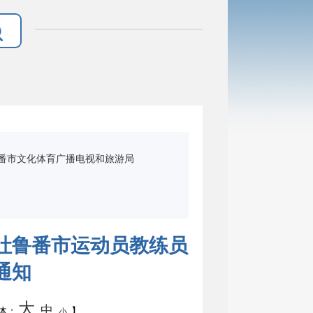
番市文化体育广播电视和旅游局
吐鲁番市运动员教练员
通知
大
中
体：
】
小