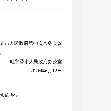
届市人民政府第
64
次常务会议
。
吐鲁番市人民政府
办公室
20
2
6
年
6
月
12
日
实施办法