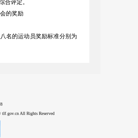
综合评定。
会的奖励
前八名
的运动员奖励标准分别为
元、
0.06
万元、
0.04
万元
。
自治
治区民运会奖励标准执行。
目）
前八名
的运动员奖励标准分
元、
0.03
万元、
0.02
万元、
0.01
运动员奖励标准分别为
0.2
万
8
tlf.gov.cn All Rights Reserved
万元
、
0.01
万元
、
0.01
万元。
1
人制、篮球
5
人制、排球
）
成