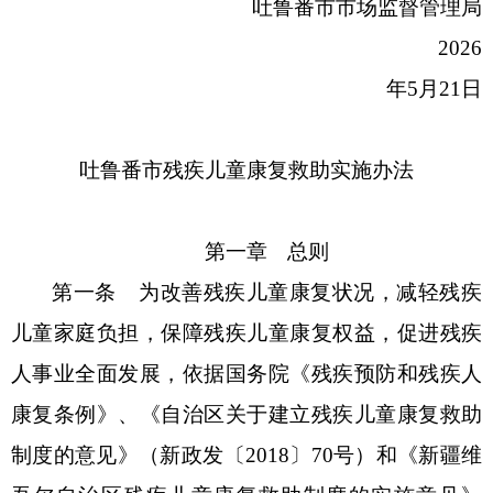
吐鲁番市市场监督管理局
20
26
年
5
月
21
日
吐鲁番市残疾儿童康复救助实施办法
第一章
总则
第一条
为改善残疾儿童康复状况，减轻残疾
儿童家庭负担，保障残疾儿童康复权益，促进残疾
人事业全面发展
，
依据国务院《残疾预防和残疾人
康复条例》
、
《
自治区
关于建立残疾儿童康复救助
制度的意见》（
新政发
〔
2018〕
70
号）和《
新疆维