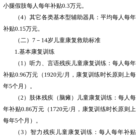
小腿假肢
每人每年补贴
0.3万元。
（
4
）
其它各类基本型辅助器具：平均每人每年
补贴
0.15万元。
（二）
7－14岁儿童
康复救助标准
1.
基本康复训练
（
1
）
听力、言语残疾儿童康复训练：每人每
年
补贴
0.96
万元（
1920
元
/月
，
康复训练时长原则上每
年
5
个月）
。
（
2
）肢体残疾（
脑瘫
）
儿童康复训练：
每人每
年
补贴
0.86
万元（
1720元/月，康复训练时长原则上
每年
5
个月）
。
（
3
）
智力残疾儿童康复训练：每人每年补贴