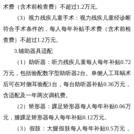
术费（含术前检查费）不超过
1.2万元。
（
3
）
视力残疾儿童手术：视力残疾儿童经诊断
符合手术条件的，每人每年补贴手术费（含术前检
查费）不超过
1.2万元。
3.
辅助器具适配
（
1
）
助听器：听力残疾儿童每人每年补贴
0.72
万元，包括验配数字型助听器2台。单侧人工耳蜗术
后可在对侧耳验配1台，每台助听器补贴0.36万元，
含适配及一年两次调机费。
（
2
）
矫形器：踝足矫形器
每人每年
补贴
0.06万
元
，膝踝足矫形器
每人每年
补
贴
0.1
2
万元。
（
3
）
假肢：大腿假肢
每人每年
补
贴
0.5万元，