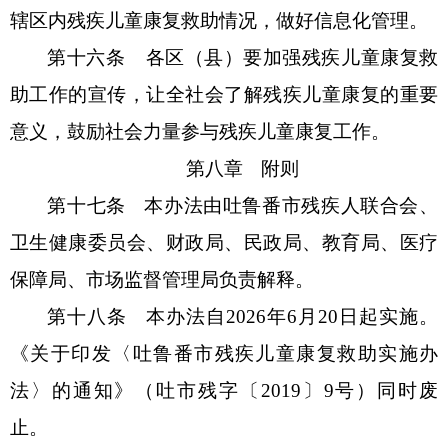
辖区内残疾儿童康复救助情况
，做好信息化管理。
第十六条
各
区（县）
要加强残疾儿童康复救
助工作的宣传，让全社会了解残疾儿童康复的重要
意义，鼓励社会力量参与残疾儿童康复工作。
第八章
附则
第十七条
本办法由
吐鲁番市
残疾人联合会、
卫生健康委员会
、财政局
、
民政局
、
教育局
、医疗
保障局、市场监督管理局负责解释。
第十八条
本办法自
2026年6月20日
起实施
。
《关于印发〈
吐鲁番市
残疾儿童康复救助实施办
法〉的通知》（
吐市
残字〔
20
19
〕
9
号）同时废
止。