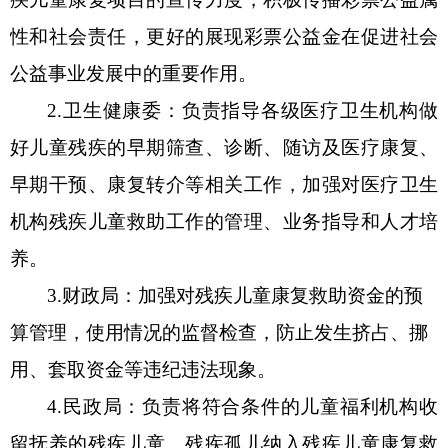
性和社会责任，更好的展现彩票公益金在促进社会
公益事业发展中的重要作用。
2.卫生健康
委
：负责
指导各级医疗卫生机构
做
好儿童残疾的早期筛查、诊断、随
访及
医疗康复、
早期干预、康复转介
等相关工作
，加强对
医疗卫生
机构
残疾儿童
救助工作的
管理、业务指导和人才培
养。
3.财政局：加强对残疾儿童康复救助资金的预
算管理，使用情况的监督检查，防止发生挤占、挪
用、套取资金等违纪违法现象。
4
.民政
局
：负责将符合条件的儿童福利机构收
留抚养的残疾儿童、残疾孤儿纳入残疾儿童康复救