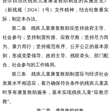
吾尔自治区
残疾儿童康复救助制度的实施意见》
（新
残规
〔
20
24
〕
1
号）
文件精神
，结合
吐鲁番
实
际，制定本办法。
第二条
残疾儿童康复救助应坚持政府主导、
社会参与；坚持制度衔接、应救尽救；坚持尽力而
为、量力而行；坚持规范有序、公开公正的基本原
则，形成党委领导、政府主导、残联牵头、部门配
合、社会参与的工作格局。
第三条
残疾儿童康复救助制度应与经济社会
发展水平相适应，着力确保符合条件的残疾儿童及
时享有康复救助服务，基本实现残疾儿童
“
应救尽
救
”
。
第二章
康复救助对象