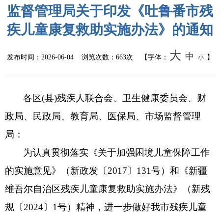
监督管理局关于印发《吐鲁番市残
疾儿童康复救助实施办法》的通知
大
中
发布时间：
2026-06-04
浏览次数：
663次
【字体：
】
小
各区
(
县
)
残疾人联合会
、卫生
健康委员会
、财
政局、民政局、教育局、
医保局
、市场监督管理
局：
为认真贯彻落实
《关于加强困境儿童保障工作
的实施意见》（新政发
〔
20
17
〕
131
号
）和
《新疆
维吾尔自治区残疾儿童康复救助实施办法》（新残
规
〔
20
24
〕
1
号）精神，进一步做好我市残疾儿童