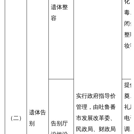
化
遗体整
毒
容
闭
整
妆
提
实行政府指导价
奠
管理，由吐鲁番
礼
遗体告
（二）
市发展改革委、
电
别
告别厅
民政局、财政局
调