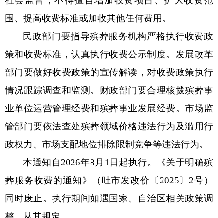
社会监督，不得擅自增加收费项目、扩大收费范
围、提高收费标准或加收其他任何费用。
民政部门要指导殡葬服务机构严格执行收费政
策和收费标准，认真执行收费公示制度。发展改革
部门要做好收费政策的宣传解读，对收费政策执行
情况跟踪调查和监测。财政部门要合理核拨殡葬事
业单位运营管理经费和殡葬事业发展经费。市场
监
管部门要
依法查处殡葬领域价格违法行为及滥用行
政权力、市场支配地位排除限制竞争等违法行为。
本通知自
2026年8月1日起执行
。
《
关于
明确殡
葬服务收费
的通知
》（
吐
市发改价
〔
20
25
〕
2
号
）
同时废止。
执行期间如遇国家、自治区相关政策调
整，从其规定
。