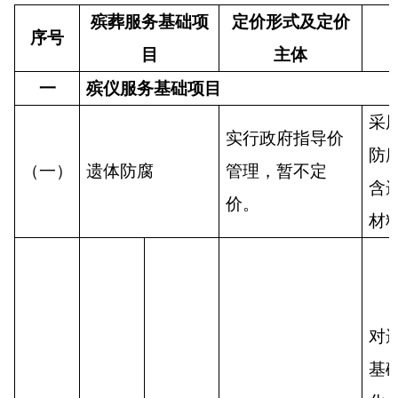
殡葬服务基础项
定价形式及定价
序号
目
主体
一
殡仪服务基础项目
采
实行政府指导价
防
（一）
遗体防腐
管理，暂不定
含
价
。
材
对
基