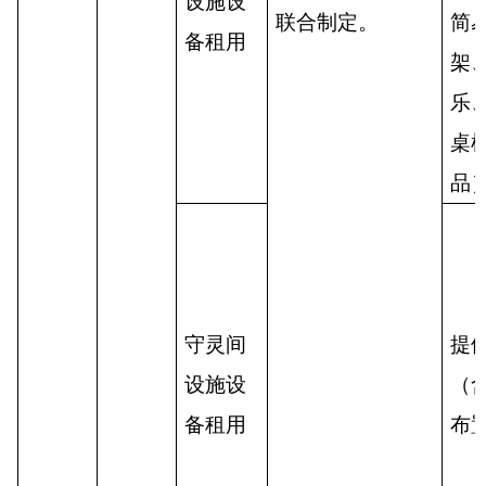
设施设
联合制定。
简
备租用
架
乐
桌
品
守灵间
提
设施设
（
备租用
布