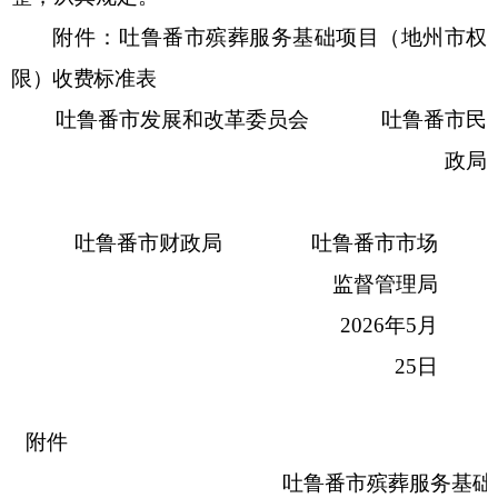
附件：
吐鲁番市殡葬服务基础项目（地州市权
限）收费标准表
吐鲁番
市
发展和改革委员会
吐鲁番
市
民
政
局
吐鲁番
市
财政局
吐鲁番
市
市场
监督管理局
202
6
年
5
月
25
日
附件
吐鲁番市殡葬服务基础