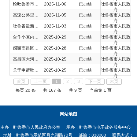
给吐鲁番市旅游业的一份建议
2025-11-06
已办结
吐鲁番市人民政
府
高速公路里程数据急求
2025-11-05
已办结
吐鲁番市人民政
府
吐鲁番最新基准地价及修正体体系
2025-11-03
已办结
吐鲁番市人民政
府
合作小区内健身器材理居民楼过近，有居民及醉鬼不分时间锻炼，噪...
2025-10-29
已办结
吐鲁番市人民政
府
感谢高昌区大河沿政府和城管大队
2025-10-28
已办结
吐鲁番市人民政
府
高昌区大河沿城管大队欺负老百姓
2025-10-25
已办结
吐鲁番市人民政
府
关于申请吐鲁番葡萄产业相关数据的函
2025-10-25
已办结
吐鲁番市人民政
府
首页
上一页
1
2
3
下一页
末页
每页 20 条
共 167 条
共 9 页
当前第 1 页
网站地图
主办：吐鲁番市人民政府办公室
承办：吐鲁番市电子政务服务中心
地址：吐鲁番市示范区月光湖路70号
邮编：838000
联系方式：