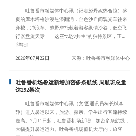
吐鲁番市融媒体中心讯（记者彭丹妮热合拉）盛
夏的库木塔格沙漠热浪翻涌，金色沙丘间观光车往来
穿梭，冲浪车、越野摩托载着游客纵情沙谷，低空飞
行器盘旋天际——这座“城沙共生”的独特景区，正...
[详细]
2026年07月22日
来源：吐鲁番市融媒体中心
吐鲁番机场暑运新增加密多条航线 周航班总量
达292架次
吐鲁番市融媒体中心讯（文/图通讯员柯长斌李
静）进入暑运以来，旅游、探亲、学生出行客流持续
走高。7月11日起，吐鲁番机场新增、加密多条航线，
大幅提升暑运运力。吐鲁番机场值机大厅内，旅客