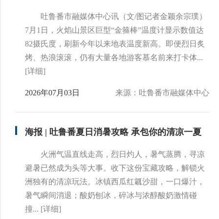
吐鲁番市融媒体中心讯（文/图记者金颖余宗璞）
7月1日，火焰山景区巨型“金箍棒”温度计显示数值达
82摄氏度，刷新今年以来地表温度新高。即便烈日炙
烤、热浪滚滚，仍有大量各地游客慕名前来打卡体...
[详细]
2026年07月03日
来源：吐鲁番市融媒体中心
海报 | 吐鲁番夏日消暑攻略 承包你的清凉一夏
火洲气温直线走高，烈日灼人，暑气蒸腾，寻凉
避暑已然成为头等大事。收下这份宝藏攻略，解锁火
洲独有的清凉玩法。冰镇西瓜红瓤沙甜，一口爆汁，
暑气瞬间消退；酸奶刨冰，碎冰与浓醇酸奶激情碰
撞...
[详细]