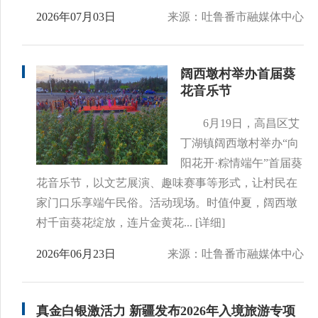
2026年07月03日
来源：吐鲁番市融媒体中心
阔西墩村举办首届葵
花音乐节
6月19日，高昌区艾
丁湖镇阔西墩村举办“向
阳花开·粽情端午”首届葵
花音乐节，以文艺展演、趣味赛事等形式，让村民在
家门口乐享端午民俗。活动现场。时值仲夏，阔西墩
村千亩葵花绽放，连片金黄花...
[详细]
2026年06月23日
来源：吐鲁番市融媒体中心
真金白银激活力 新疆发布2026年入境旅游专项