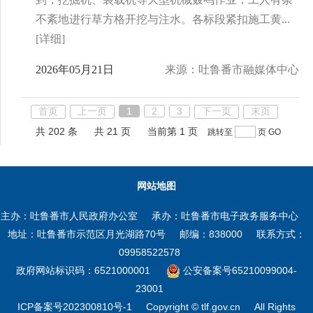
不紊地进行草方格开挖与注水。各标段紧扣施工黄...
[详细]
2026年05月21日
来源：吐鲁番市融媒体中心
首页
上一页
1
2
3
下一页
末页
共 202 条
共 21 页
当前第 1 页
跳转至
页
GO
网站地图
主办：吐鲁番市人民政府办公室
承办：吐鲁番市电子政务服务中心
地址：吐鲁番市示范区月光湖路70号
邮编：838000
联系方式：
09958522578
政府网站标识码：6521000001
公安备案号65210099004-
23001
ICP备案号202300810号-1
Copyright © tlf.gov.cn
All Rights