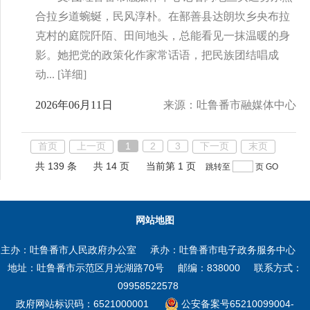
合拉乡道蜿蜒，民风淳朴。在鄯善县达朗坎乡央布拉
克村的庭院阡陌、田间地头，总能看见一抹温暖的身
影。她把党的政策化作家常话语，把民族团结唱成
动...
[详细]
2026年06月11日
来源：吐鲁番市融媒体中心
首页
上一页
1
2
3
下一页
末页
共 139 条
共 14 页
当前第 1 页
跳转至
页
GO
网站地图
主办：吐鲁番市人民政府办公室
承办：吐鲁番市电子政务服务中心
地址：吐鲁番市示范区月光湖路70号
邮编：838000
联系方式：
09958522578
政府网站标识码：6521000001
公安备案号65210099004-