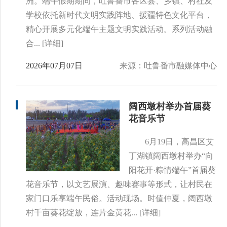
洲。端午假期期间，吐鲁番市各区县、乡镇、村社及
学校依托新时代文明实践阵地、援疆特色文化平台，
精心开展多元化端午主题文明实践活动。系列活动融
合...
[详细]
2026年07月07日
来源：吐鲁番市融媒体中心
阔西墩村举办首届葵
花音乐节
6月19日，高昌区艾
丁湖镇阔西墩村举办“向
阳花开·粽情端午”首届葵
花音乐节，以文艺展演、趣味赛事等形式，让村民在
家门口乐享端午民俗。活动现场。时值仲夏，阔西墩
村千亩葵花绽放，连片金黄花...
[详细]