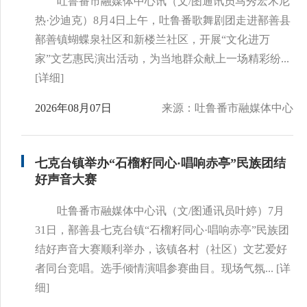
吐鲁番市融媒体中心讯（文/图通讯员马秀宏木尼
热·沙迪克）8月4日上午，吐鲁番歌舞剧团走进鄯善县
鄯善镇蝴蝶泉社区和新楼兰社区，开展“文化进万
家”文艺惠民演出活动，为当地群众献上一场精彩纷...
[详细]
2026年08月07日
来源：吐鲁番市融媒体中心
七克台镇举办“石榴籽同心·唱响赤亭”民族团结
好声音大赛
吐鲁番市融媒体中心讯（文/图通讯员叶婷）7月
31日，鄯善县七克台镇“石榴籽同心·唱响赤亭”民族团
结好声音大赛顺利举办，该镇各村（社区）文艺爱好
者同台竞唱。选手倾情演唱参赛曲目。现场气氛...
[详
细]