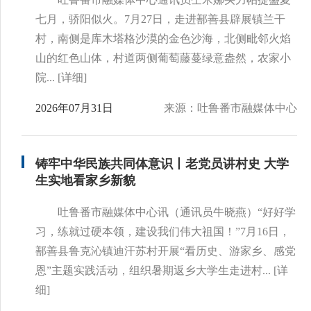
七月，骄阳似火。7月27日，走进鄯善县辟展镇兰干
村，南侧是库木塔格沙漠的金色沙海，北侧毗邻火焰
山的红色山体，村道两侧葡萄藤蔓绿意盎然，农家小
院...
[详细]
2026年07月31日
来源：吐鲁番市融媒体中心
铸牢中华民族共同体意识丨老党员讲村史 大学
生实地看家乡新貌
吐鲁番市融媒体中心讯（通讯员牛晓燕）“好好学
习，练就过硬本领，建设我们伟大祖国！”7月16日，
鄯善县鲁克沁镇迪汗苏村开展“看历史、游家乡、感党
恩”主题实践活动，组织暑期返乡大学生走进村...
[详
细]