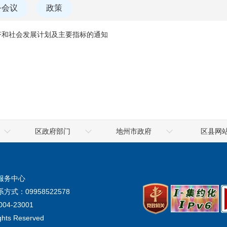
务会议
政策
济和社会发展计划及主要指标的通知
区政府部门
地州市政府
区县网
乌鲁木齐海关
喀什地区
高昌区政
地震局
克拉玛依市
鄯善县政
服务中心
气象局
阿勒泰地区
托克逊县政
方式：09958522578
生态环境厅
阿克苏地区
04-23001
ights Reserved
统计局
塔城地区