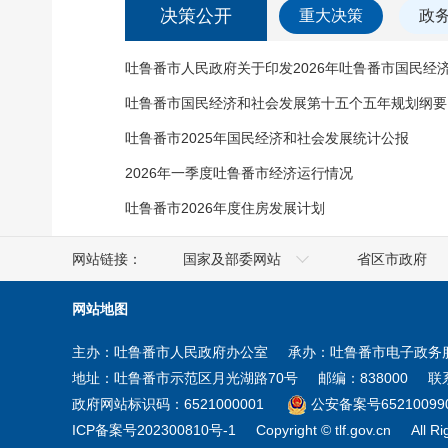
决策公开
重大决策
政
吐鲁番市人民政府关于印发2026年吐鲁番市国民经
吐鲁番市国民经济和社会发展第十五个五年规划纲要
吐鲁番市2025年国民经济和社会发展统计公报
2026年一季度吐鲁番市经济运行情况
吐鲁番市2026年度住房发展计划
网站链接：
国家及部委网站
省区市政府
人社部
澳门
网站地图
工业和信息化部
香港
主办：吐鲁番市人民政府办公室
承办：吐鲁番市电子政务
商务部
台湾
地址：吐鲁番市示范区月光湖路70号
邮编：838000
联系
住房和城乡建设部
新疆
政府网站标识码：6521000001
公安备案号652100990
ICP备案号202300810号-1
Copyright © tlf.gov.cn
All R
教育部
宁夏