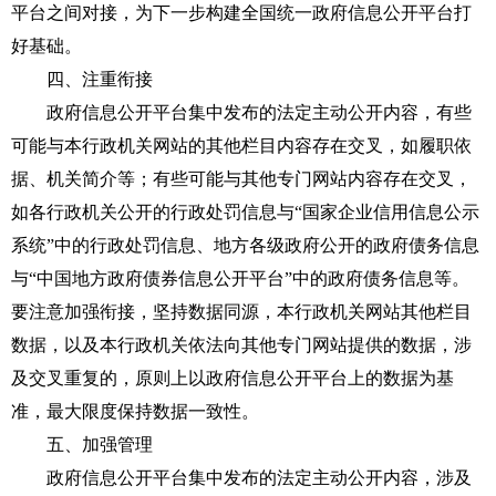
平台之间对接，为下一步构建全国统一政府信息公开平台打
好基础。
四、注重衔接
政府信息公开平台集中发布的法定主动公开内容，有些
可能与本行政机关网站的其他栏目内容存在交叉，如履职依
据、机关简介等；有些可能与其他专门网站内容存在交叉，
如各行政机关公开的行政处罚信息与“国家企业信用信息公示
系统”中的行政处罚信息、地方各级政府公开的政府债务信息
与“中国地方政府债券信息公开平台”中的政府债务信息等。
要注意加强衔接，坚持数据同源，本行政机关网站其他栏目
数据，以及本行政机关依法向其他专门网站提供的数据，涉
及交叉重复的，原则上以政府信息公开平台上的数据为基
准，最大限度保持数据一致性。
五、加强管理
政府信息公开平台集中发布的法定主动公开内容，涉及