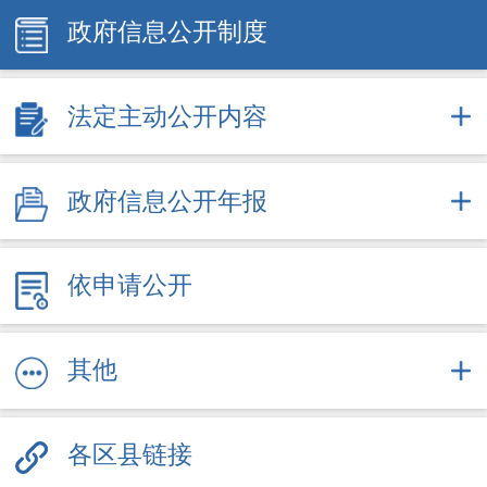
政府信息公开制度
法定主动公开内容
政府信息公开年报
依申请公开
其他
各区县链接