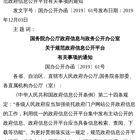
范政府信息公开平台有关事项的通知
发文字号：国办公开办函〔2019〕61号发布日期：2019
年12月03日
主 题 词：
国务院办公厅政府信息与政务公开办公室
关于规范政府信息公开平台
有关事项的通知
国办公开办函〔2019〕61号
各省、自治区、直辖市人民政府办公厅,国务院各部委、
各直属机构办公厅（室）：
《中华人民共和国政府信息公开条例》第二十四条规
定：“各级人民政府应当加强依托政府门户网站公开政府信息
的工作，利用统一的政府信息公开平台集中发布主动公开的
政府信息。政府信息公开平台应当具备信息检索、查阅、下
载等功能”。为更好贯彻落实这一规定，规范政府信息公开平