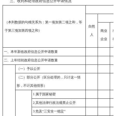
三、收到和处理政府信息公开申请情况
（本列数据的勾稽关系为：第一项加第二项之和，等
自然
于第三项加第四项之和）
商业
科
人
企业
机
一、本年新收政府信息公开申请数量
二、上年结转政府信息公开申请数量
（一）予以公开
（二）部分公开
（区分处理的，只计这一情
形，不计其他情形）
1.属于国家秘密
2.其他法律行政法规禁止公开
3.危及“三安全一稳定”