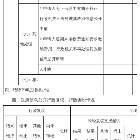
1.申请人无正当理由逾期不补正、
行政机关不再处理其政府信息公开
申请
（六）其
2.申请人逾期未按收费通知要求缴
他处理
纳费用、行政机关不再处理其政府
信息公开申请
3.其他
（七）总计
四、结转下年度继续办理
四、政府信息公开行政复议、行政诉讼情况
行政复议
行政
未经复议直接起诉
结果
结果
其他
尚未
总计
结果
结果
其他
尚未
维持
纠正
结果
审结
总计