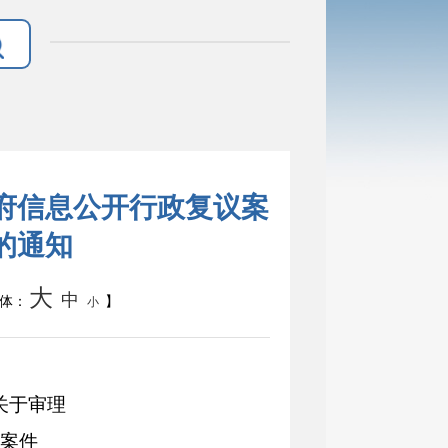
府信息公开行政复议案
的通知
大
中
体：
】
小
关于审理
案件