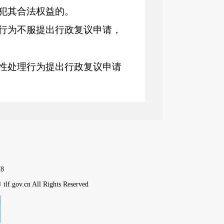
犯其合法权益的。
行为不服提出行政复议申请，
性处理行为提出行政复议申请
于纸张、印章等具体形式要求
的；
8
依法履行主动公开政府信息义
tlf.gov.cn All Rights Reserved
可以告知其先向行政机关申请