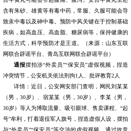
含有朱砂、雄黄等有毒中药，常服、久服可能会导
致汞中毒以及砷中毒。预防中风关键在于控制基础
疾病，如高血压、高血脂、糖尿病等，保持健康的
生活方式，科学预防才是王道。（来源：
山东互联
网联合辟谣平台、青岛互联网联合辟谣平台）
通
报
摆拍涉
“外卖员”“保安员”虚假视频，捏造
冲突情节，公安机关依法刑拘1人、批评教育2人
详情：
近日，公安网安部门查明，网民刘某某
（男，
30岁）、宿某某（男，30岁）、李某（男，
30岁）等人为博取流量、吸引眼球、售卖课程、“起
号”牟利，打着退役军人旗号，捏造虚假人设，摆拍
与“外卖员”“保安员”等交涉的虚假视频，通过故意