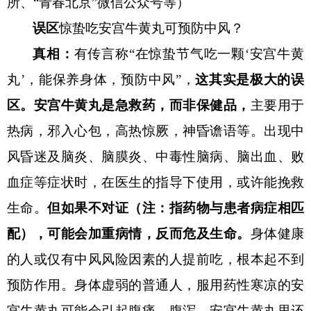
所、
“青春北京”微信公众号等）
误
区
惊蛰吃安宫牛黄丸可预防中风？
真相：
有传言称
“在惊蛰节气吃一颗‘安宫牛黄
丸’，能保养身体，预防中风”，
这其实是极大的误
区。安宫牛黄丸是急救药，而非保健品，
主要用于
热病，邪入心包，高热惊厥，神昏谵语等。出现中
风昏迷及脑炎、脑膜炎、中毒性脑病、脑出血、败
血症等症状时，在医生的指导下使用，或许能挽救
生命。
但如果不对证
（注：指药物与患者病症相匹
配）
，可能会加重病情，反而危及生命。
身体健康
的人或仅有中风风险因素的人提前吃，根本起不到
预防作用。身体虚弱的普通人，服用药性寒凉的安
宫牛黄丸可能会引起腹痛、腹泻。安宫牛黄丸里还