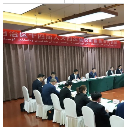
政策解读
重大决策预公开
督察检查
督察通报
提案议案
援疆工作