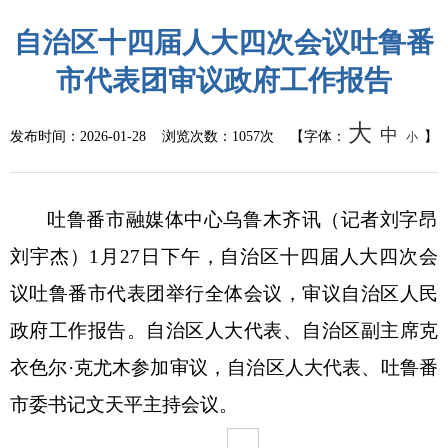
自治区十四届人大四次会议吐鲁番
统计信息
市代表团审议政府工作报告
总结报告
大
中
发布时间：
2026-01-28
浏览次数：
1057次
【字体：
】
小
人事管理
人事任免
吐鲁番市融媒体中心乌鲁木齐讯
（记者
刘字昂
招录招聘
刘宇杰）
1月27日下午，自治区十四届人大四次会
议吐鲁番市代表团举行全体会议，审议自治区人民
国务院文件
政府工作报告。自治区人大代表、自治区副主席克
自治区文件
衣色尔·克尤木参加审议，自治区人大代表、吐鲁番
政策法规
市委书记文天平主持会议。
政府规章