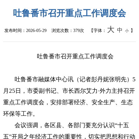
吐鲁番市召开重点工作调度会
统计信息
总结报告
大
中
发布时间：
2026-05-29
浏览次数：
379次
【字体：
】
小
人事管理
吐鲁番市召开重点工作调度会
人事任免
招录招聘
吐鲁番市融媒体中心讯（记者彭丹妮张明先）5
月25日，市委副书记、市长西尔艾力·外力主持召开
国务院文件
重点工作调度会，安排部署经济、安全生产、生态
自治区文件
环保等工作。
政策法规
会议强调，各区县、各部门要充分认识“十五
五”开局之年经济工作的重要性，切实把思想和行动
政府规章