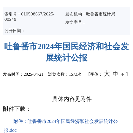
统计信息
索引号：010598667/2025-
发布机构：吐鲁番市统计局
00249
发文字号：
总结报告
公开日期：
人事管理
吐鲁番市2024年国民经济和社会发
展统计公报
人事任免
招录招聘
大
中
发布时间：
2025-04-21
浏览次数：
1573次
【字体：
】
小
国务院文件
具体内容见附件
自治区文件
附件下载：
政策法规
附件：吐鲁番市2024年国民经济和社会发展统计公
报.doc
政府规章