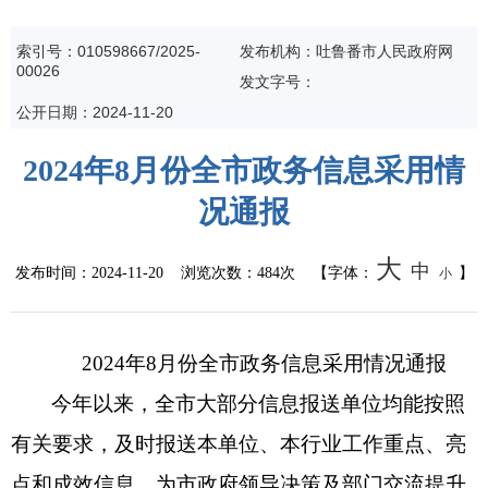
统计信息
索引号：010598667/2025-
发布机构：吐鲁番市人民政府网
00026
发文字号：
总结报告
公开日期：2024-11-20
人事管理
2024年8月份全市政务信息采用情
况通报
人事任免
招录招聘
大
中
发布时间：
2024-11-20
浏览次数：
484次
【字体：
】
小
国务院文件
2024年8月份全市政务信息采用情况通报
自治区文件
今年以来，全市大部分信息报送单位均能按照
政策法规
有关要求，及时报送本单位、本行业工作重点、亮
政府规章
点和成效信息，为市政府领导决策及部门交流提升