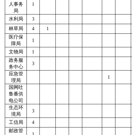
人事务
1
局
水利局
3
林草局
4
1
医疗保
1
障局
文物局
1
政务服
3
务中心
应急管
1
理局
国网吐
鲁番供
电公司
生态环
3
境局
工信局
4
邮政管
1