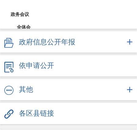
政务会议
全体会
政府信息公开年报
常务会
财政公开
依申请公开
财政预决算
直达资金
其他
采购招投标
各区县链接
重大决策
规划计划