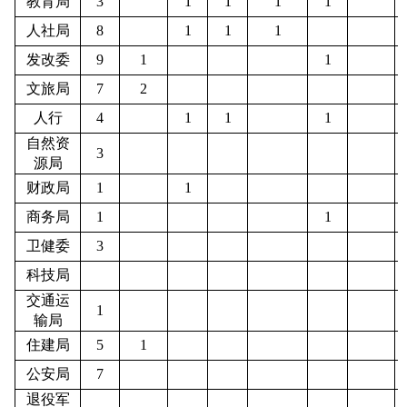
教育局
3
1
1
1
1
人社局
8
1
1
1
发改委
9
1
1
文旅局
7
2
人行
4
1
1
1
自然资
3
源局
财政局
1
1
商务局
1
1
卫健委
3
科技局
交通运
1
输局
住建局
5
1
公安局
7
退役军