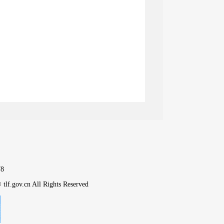
是对主城区棚户区、城中村、
布新城、苏公塔、葡萄沟3个
分挖掘具有保护价值和历史意
定、公布、挂牌保护历史建筑
。三是不断完善历史文化名镇名
史地段、工业遗产、农业文化
产、老字号等各类保护对象名
8
tlf.gov.cn All Rights Reserved
，将遗产保护传承工作融入城