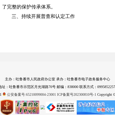
了完整的保护传承体系。
三、持续开展普查和认定工作
坚持城乡历史文化遗产坚持应保尽保的原则，一
危旧改等老旧片区进行现场踏勘筛查，确定并挂牌公
历史文化街区，及时划定调整紫线保护范围。二是充
义村民住宅及农村公共建筑，完成初步价值评估，评
79处，为历史建筑保护及传统风貌的管控奠定基础
村、传统村落、街区、不可移动文物、历史建筑、历
主办：吐鲁番市人民政府办公室 承办：吐鲁番市电子政务服务中心
遗产、灌溉工程遗产、非物质文化遗产、地名文化遗
地址：吐鲁番市示范区月光湖路70号 邮编：838000 联系方式：0995852257
录。
1
公安备案号:65210099004-23001
ICP备案号202300810号-1
Copyright © 
四、以用促保，融入城乡建设
统筹城乡空间布局，正确处理保护与开发的原则