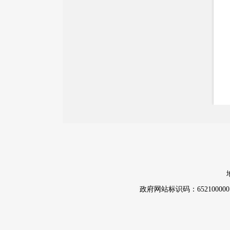
国务院文件
自治区文件
政策法规
政府规章
政策解读
重大决策预公开
督察检查
督察通报
政府网站标识码：652100000
提案议案
援疆工作