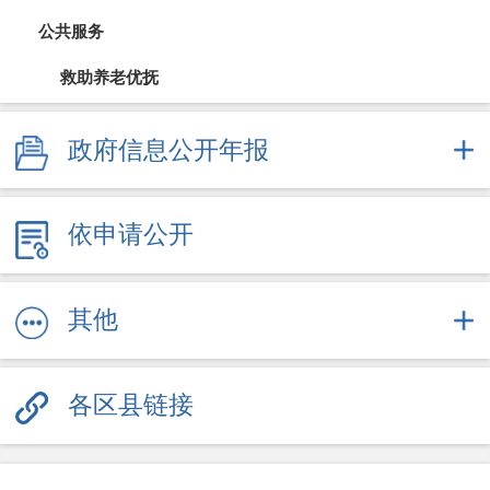
公共服务
救助养老优抚
教育信息
政府信息公开年报
医疗卫生（疫情防控）
依申请公开
文体旅游
社会保障
其他
劳动就业
各区县链接
其他服务信息
公共企事业信息