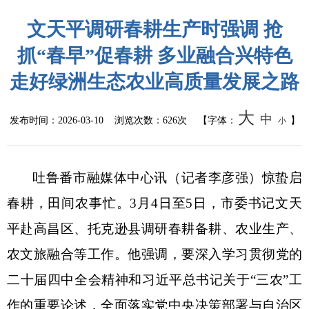
公共监管
文天平调研春耕生产时强调 抢
食药安全
抓“春早”促春耕 多业融合兴特色
走好绿洲生态农业高质量发展之路
生态环境
大
中
生产安全
发布时间：
2026-03-10
浏览次数：
626次
【字体：
】
小
价格和收费
吐鲁番市融媒体中心讯（记者
李彦强）惊蛰启
质量监督
春耕，田间农事忙。
3月4日至5日，市委书记文天
自然资源
平赴高昌区、托克逊县调研春耕备耕、农业生产、
农文旅融合等工作。他强调，要深入学习贯彻党的
市场监管
二十届四中全会精神和习近平总书记关于“三农”工
应急管理
作的重要论述，全面落实党中央决策部署与自治区