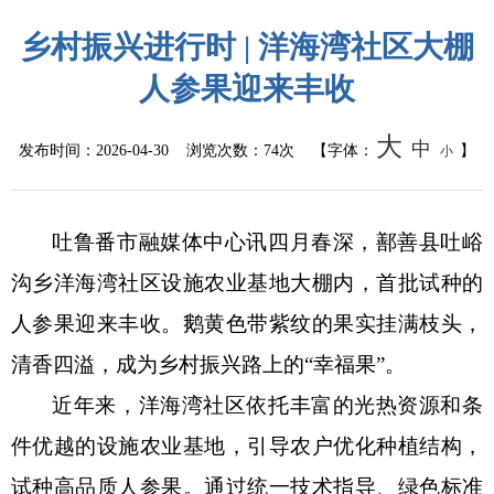
公共监管
乡村振兴进行时 | 洋海湾社区大棚
食药安全
人参果迎来丰收
生态环境
大
中
发布时间：
2026-04-30
浏览次数：
74次
【字体：
】
小
生产安全
吐鲁番市融媒体中心讯
四月春深，鄯善县吐峪
价格和收费
沟乡洋海湾社区设施农业基地大棚内，首批试种的
质量监督
人参果迎来丰收。鹅黄色带紫纹的果实挂满枝头，
自然资源
清香四溢，成为乡村振兴路上的
“幸福果”。
近年来，洋海湾社区依托丰富的光热资源和条
市场监管
件优越的设施农业基地，引导农户优化种植结构，
应急管理
试种高品质人参果。通过统一技术指导、绿色标准