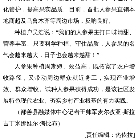
化管护，提高果实品质。目前，首批人参果直销本
消防救援
地商超及乌鲁木齐等周边市场，反响良好。
重大建设项目批准和实施
种植户吴浩说：
“我们的人参果主打口味清甜、
公共资源交易和配置
营养丰富。只要科学种植、守住品质，人参果的名
气会越来越大，日子也会越来越甜！”
社会公益事业建设
人参果种植周期短、效益高，既拓宽了农户增
行政执法（事前公示）
收路径，又带动周边群众就近务工，实现产业增
行政执法（事后公布）
效、群众增收。试种人参果获得成功，是该社区发
展特色现代农业、夯实乡村产业根基的有力实践。
（鄯善县融媒体中心记者
王帅军
麦尔孜亚
·斯拉
吉丁米娜娃尔·海比布）
[责任编辑：热依拉]