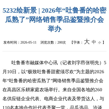
公共监管
5232绘新景 | 2026年“吐鲁番的哈密
食药安全
瓜熟了”网络销售季品鉴暨推介会
举办
生态环境
大
中
生产安全
发布时间：
2026-05-11
浏览次数：
200次
【字体：
】
小
价格和收费
吐鲁番市融媒体中心讯（记者刘字昂张明先）5
质量监督
月10日，以“极致吐鲁番甜蜜须尽欢”为主题的2026
自然资源
年“吐鲁番的哈密瓜熟了”网络销售季品鉴暨推介会
在高昌区乐耕家庭农场举行。来自全国各地的260
市场监管
名供应链企业代表、电商企业代表及带货达人，与
应急管理
110名本地合作社代表齐聚一堂，品瓜选品、洽谈