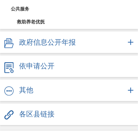
公共服务
救助养老优抚
教育信息
政府信息公开年报
医疗卫生（疫情防控）
依申请公开
文体旅游
社会保障
其他
劳动就业
各区县链接
其他服务信息
公共企事业信息