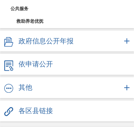
公共服务
救助养老优抚
教育信息
政府信息公开年报
医疗卫生（疫情防控）
依申请公开
文体旅游
社会保障
其他
劳动就业
各区县链接
其他服务信息
公共企事业信息