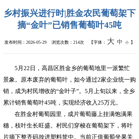
公共监管
乡村振兴进行时|胜金农民葡萄架下
食药安全
摘“金叶”已销售葡萄叶45吨
生态环境
大
中
发布时间：
2026-05-29
浏览次数：
214次
【字体：
】
小
生产安全
5月22日，高昌区胜金乡的葡萄地里一派繁忙
价格和收费
景象。原本废弃的葡萄叶，如今通过2家企业统一购
质量监督
销，成为村民增收的“金叶子”。5月上旬以来，全乡
自然资源
累计销售葡萄叶45吨，实现经济收入25万元。
在胜金村葡萄园里，成片葡萄藤上挂满饱满果
市场监管
穗，枝叶生长旺盛。村民们穿梭在葡萄架下，将叶
应急管理
片摘下整齐码放进塑料筐中。当前正值葡萄坐果关