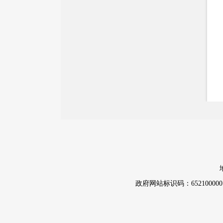
价格和收费
质量监督
自然资源
市场监管
应急管理
消防救援
重大建设项目批准和实施
公共资源交易和配置
政府网站标识码：652100000
社会公益事业建设
行政执法（事前公示）