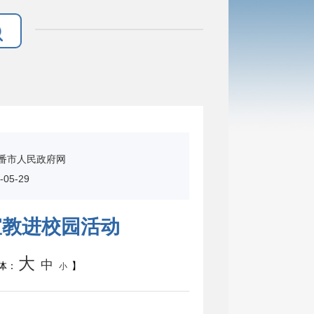
番市人民政府网
05-29
宣教进校园活动
大
中
体：
】
小