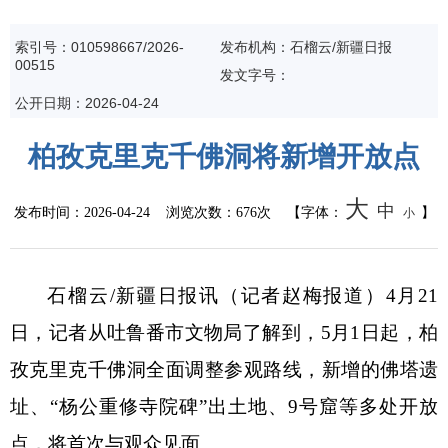
公共监管
索引号：010598667/2026-
发布机构：石榴云/新疆日报
00515
食药安全
发文字号：
公开日期：2026-04-24
生态环境
柏孜克里克千佛洞将新增开放点
生产安全
大
中
发布时间：
2026-04-24
浏览次数：
676次
【字体：
】
小
价格和收费
质量监督
石榴云
/新疆日报讯（记者赵梅报道）4月21
自然资源
日，记者从吐鲁番市文物局了解到，5月1日起，柏
孜克里克千佛洞全面调整参观路线，新增的佛塔遗
市场监管
址、“杨公重修寺院碑”出土地、9号窟等多处开放
应急管理
点，将首次与观众见面。