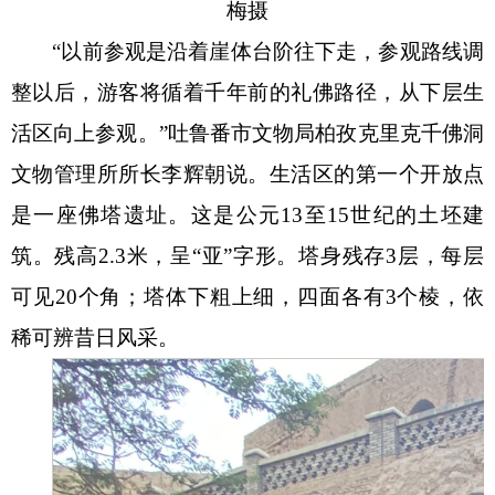
梅摄
“以前参观是沿着崖体台阶往下走，参观路线调
整以后，游客将循着千年前的礼佛路径，从下层生
活区向上参观。”吐鲁番市文物局柏孜克里克千佛洞
文物管理所所长李辉朝说。生活区的第一个开放点
是一座佛塔遗址。这是公元13至15世纪的土坯建
筑。残高2.3米，呈“亚”字形。塔身残存3层，每层
可见20个角；塔体下粗上细，四面各有3个棱，依
稀可辨昔日风采。