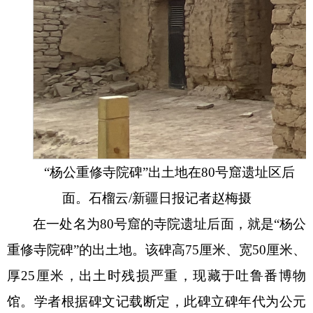
“杨公重修寺院碑”出土地在80号窟遗址区后
面。石榴云/新疆日报记者赵梅摄
在一处名为
80号窟的寺院遗址后面，就是“杨公
重修寺院碑”的出土地。该碑高75厘米、宽50厘米、
厚25厘米，出土时残损严重，现藏于吐鲁番博物
馆。学者根据碑文记载断定，此碑立碑年代为公元