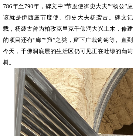
786年至790年，碑文中“节度使御史大夫”“杨公”应
该就是伊西庭节度使、御史大夫杨袭古。碑文记
载，杨袭古曾为柏孜克里克千佛洞大兴土木，修建
的项目还有“廊”“窟”之类，窟下广栽葡萄等。直到
今天，千佛洞底层的生活区仍可见正在吐绿的葡萄
树。