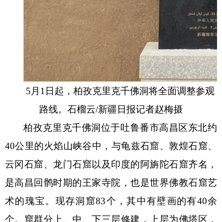
5月1日起，柏孜克里克千佛洞将全面调整参观
路线。石榴云/新疆日报记者赵梅摄
柏孜克里克千佛洞位于吐鲁番市高昌区东北约
40公里的火焰山峡谷中，与龟兹石窟、敦煌石窟、
云冈石窟、龙门石窟以及印度的阿旃陀石窟齐名，
是高昌回鹘时期的王家寺院，也是世界佛教石窟艺
术的瑰宝。现存洞窟83个，其中有壁画的有40余
个。窟群分上、中、下三层修建，上层为佛塔区，