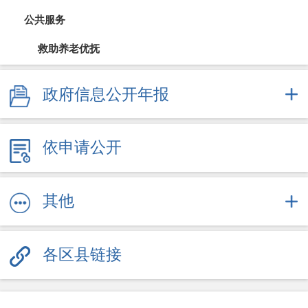
公共服务
救助养老优抚
教育信息
政府信息公开年报
医疗卫生（疫情防控）
依申请公开
文体旅游
社会保障
其他
劳动就业
各区县链接
其他服务信息
公共企事业信息