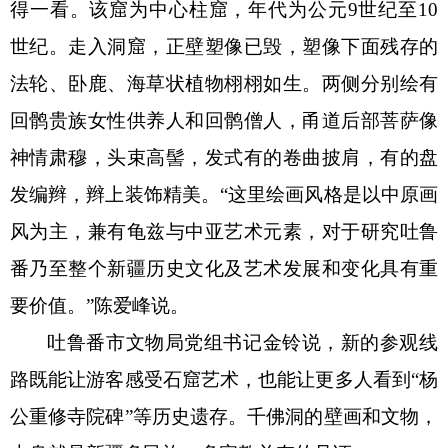
得一看。该窟为中心柱窟，年代为公元9世纪至10
世纪。走入洞窟，正壁塑像已毁，塑像下面残存的
法轮、卧鹿、海草状植物栩栩如生。两侧分别绘有
回鹘贵族女性供养人和回鹘僧人，甬道后部菩萨像
神情肃穆，头束高髻，发式有的卷曲披肩，有的盘
发编辫，辫上装饰精美。“这里绘画风格是以中原画
风为主，兼有龟兹与中亚艺术元素，对于研究吐鲁
番乃至整个新疆历史文化及艺术发展和变化具有重
要价值。”陈爱峰说。
吐鲁番市文物局党组书记金铃说，新的参观线
路既能让游客感受石窟艺术，也能让更多人看到
“杨
公重修寺院碑”等历史遗存。千佛洞的壁画和文物，