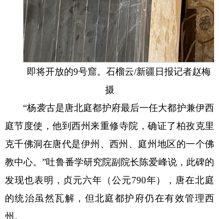
即将开放的
9号窟。石榴云/新疆日报记者赵梅
摄
“杨袭古是唐北庭都护府最后一任大都护兼伊西
庭节度使，他到西州来重修寺院，确证了柏孜克里
克千佛洞在唐代是伊州、西州、庭州‌地区的一个佛
教中心。”吐鲁番学研究院副院长陈爱峰说，此碑的
发现也表明，贞元六年（公元790年），唐在北庭
的统治虽然瓦解，但北庭都护府仍在有效管理西
州。