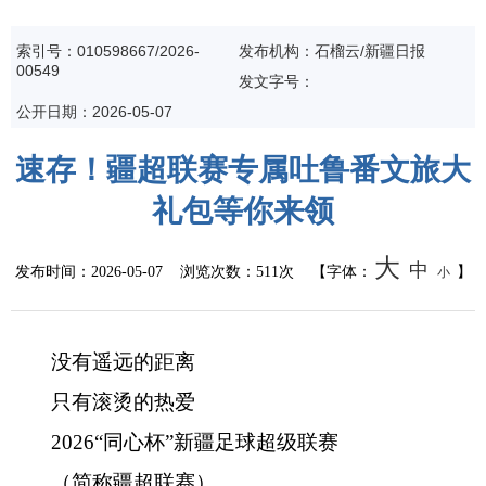
公共监管
索引号：010598667/2026-
发布机构：石榴云/新疆日报
00549
食药安全
发文字号：
公开日期：2026-05-07
生态环境
速存！疆超联赛专属吐鲁番文旅大
生产安全
礼包等你来领
价格和收费
大
中
发布时间：
2026-05-07
浏览次数：
511次
【字体：
】
小
质量监督
自然资源
没有遥远的距离
只有滚烫的热爱
市场监管
2026“同心杯”新疆足球超级联赛
应急管理
（简称疆超联赛）