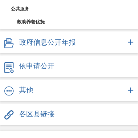
公共服务
救助养老优抚
教育信息
政府信息公开年报
医疗卫生（疫情防控）
依申请公开
文体旅游
社会保障
其他
劳动就业
各区县链接
其他服务信息
公共企事业信息