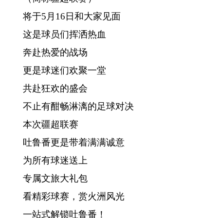
将于
5月16日和大家见面
消防救援
这是球员们挥洒热血
重大建设项目批准和实施
奔赴热爱的战场
公共资源交易和配置
更是球迷们欢聚一堂
共赴狂欢的盛会
社会公益事业建设
不止有酣畅淋漓的足球对决
行政执法（事前公示）
本次疆超联赛
行政执法（事后公布）
吐鲁番更是带着满满诚意
为所有球迷送上
专属文旅大礼包
看精彩球赛，赏火洲风光
一站式解锁吐鲁番！