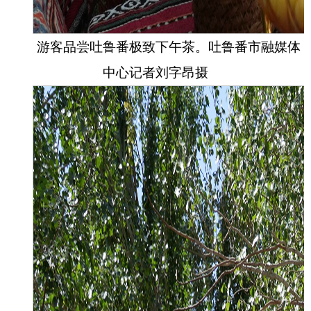
游客品尝吐鲁番极致下午茶。吐鲁番市融媒体
中心记者
刘字昂
摄