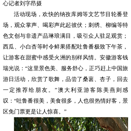
心记者
刘字昂
摄
活动现场，欢快的纳孜库姆等文艺节目轮番登
场，观众掌声、喝彩声此起彼伏；刺绣、柳编等特
色文创与非遗产品琳琅满目，吸引众人驻足观赏；
西瓜、小白杏等时令鲜果搭配吐鲁番极致下午茶，
让游客在甜蜜中感受火洲的别样风情。安徽游客钱
瑞光说：
“这里景色美、服务舒心，正巧赶上中国旅
游日活动，欣赏了歌舞，品尝了桑葚、杏子，回去
一定推荐给朋友。”澳大利亚游客陈美燕则感
叹：“吐鲁番很美，美食很多，人也很热情好客，景
区免门票更是让人惊喜。”