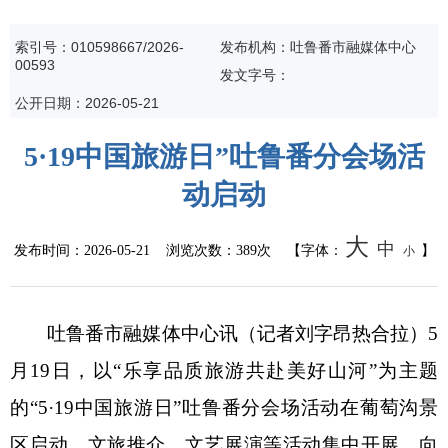
公共监管
索引号：010598667/2026-
发布机构：吐鲁番市融媒体中心
00593
食药安全
发文字号：
公开日期：2026-05-21
生态环境
5·19中国旅游日”吐鲁番分会场活
生产安全
动启动
价格和收费
大
中
发布时间：
2026-05-21
浏览次数：
389次
【字体：
】
小
质量监督
自然资源
吐鲁番市融媒体中心讯（记者
刘字昂
热合拉）
5
月19日，以
“
乐享品质旅游
共赴美好山河
”
为主题
市场监管
的
“
5·19中国旅游日
”
吐鲁番分会场活动在葡萄沟景
应急管理
区启动，文旅推介、文艺展演等活动集中开展，向