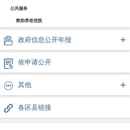
公共服务
救助养老优抚
教育信息
政府信息公开年报
医疗卫生（疫情防控）
依申请公开
文体旅游
社会保障
其他
劳动就业
各区县链接
其他服务信息
公共企事业信息