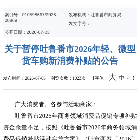
公共监管
索引号：010598667/2026-
发布机构：吐鲁番市商务局
00869
食药安全
发文字号：
公开日期：2026-07-03
生态环境
关于暂停吐鲁番市2026年轻、微型
生产安全
货车购新消费补贴的公告
价格和收费
大
中
发布时间：
2026-07-03
浏览次数：
1023次
【字体：
】
小
质量监督
自然资源
广大消费者、各参与活动商家：
吐鲁番市
2026年商务领域消费品促销专项补贴
市场监管
资金余量不足，按照《吐鲁番市2026年商务领域消
应急管理
费品促销补贴活动实施方案》（吐市商发〔2026〕