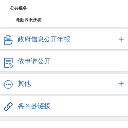
公共服务
救助养老优抚
教育信息
政府信息公开年报
医疗卫生（疫情防控）
依申请公开
文体旅游
社会保障
其他
劳动就业
各区县链接
其他服务信息
公共企事业信息