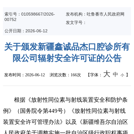
公共监管
索引号：010598667/2026-
发布机构：吐鲁番市人民政府网
00752
食药安全
发文字号：
公开日期：2026-06-12
生态环境
关于颁发新疆鑫诚品杰口腔诊所有
生产安全
限公司辐射安全许可证的公告
价格和收费
大
中
发布时间：
2026-06-12
浏览次数：
166次
【字体：
】
小
质量监督
自然资源
根据《放射性同位素与射线装置安全和防护条
例》（
国务院令第
4
49
号
）
《
放射性同位素与射线
市场监管
装置安全许可管理办法
》
以及《新疆维吾尔自治区
应急管理
人民政府关于调整实施一批自治区级行政职权事项