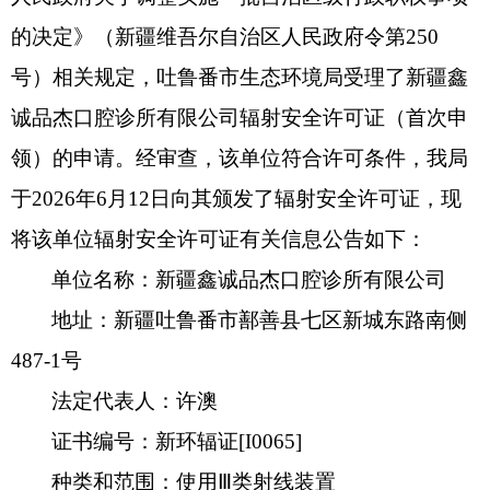
的决定》（新疆维吾尔自治区人民政府令第
250
消防救援
号
）相关
规定
，吐鲁番市生态环境局受理了
新疆鑫
重大建设项目批准和实施
诚品杰口腔诊所有限公司
辐射安全许可证（首次申
公共资源交易和配置
领）
的
申请。
经审查
，该单位符合许可条件，我局
于
2026年6月12日向其颁发了辐射安全许可证，现
社会公益事业建设
将该单位辐射安全许可证有关信息公告如下：
行政执法（事前公示）
单位名称：
新疆鑫诚品杰口腔诊所有限公司
行政执法（事后公布）
地
址：新疆吐鲁番市鄯善县七区新城东路南侧
487-1号
法定代表人：许澳
证书编号：新环辐证
[I0065]
种类和范围
：
使用
Ⅲ类射线装置